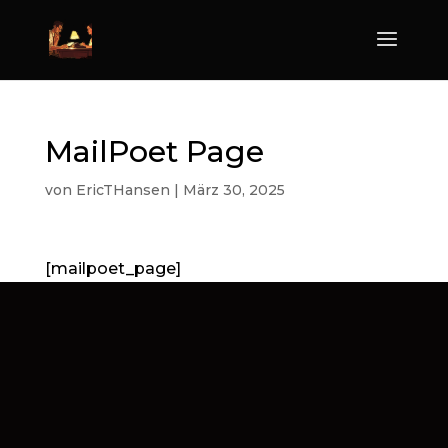
MailPoet Page
von
EricTHansen
|
März 30, 2025
[mailpoet_page]